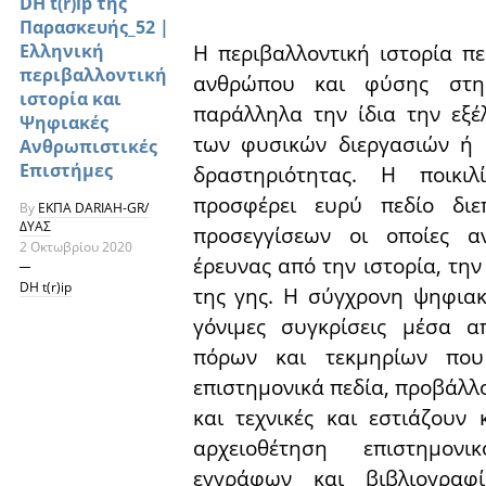
DH t(r)ip της
Παρασκευής_52 |
Η περιβαλλοντική ιστορία π
Ελληνική
περιβαλλοντική
ανθρώπου και φύσης στη
ιστορία και
παράλληλα την ίδια την εξέ
Ψηφιακές
των φυσικών διεργασιών ή 
Ανθρωπιστικές
Επιστήμες
δραστηριότητας. Η ποικι
προσφέρει ευρύ πεδίο διε
By
ΕΚΠΑ DARIAH-GR/
ΔΥΑΣ
προσεγγίσεων οι οποίες α
2 Οκτωβρίου 2020
έρευνας από την ιστορία, την
DH t(r)ip
της γης. Η σύγχρονη ψηφιακ
γόνιμες συγκρίσεις μέσα 
πόρων και τεκμηρίων που
επιστημονικά πεδία, προβάλλ
και τεχνικές και εστιάζουν
αρχειοθέτηση επιστημονι
εγγράφων και βιβλιογρα