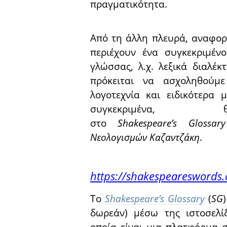
πραγματικότητα.
Από τη άλλη πλευρά, αναφορι
περιέχουν ένα συγκεκριμέν
γλώσσας, λ.χ. λεξικά διαλέκτ
πρόκειται να ασχοληθούμ
λογοτεχνία και ειδικότερα μ
συγκεκριμένα,
στο
Shakespeare’s Glossa
Νεολογισμών Καζαντζάκη
.
https://shakespeareswords.
Το
Shakespeare’s Glossary
(
SG
δωρεάν) μέσω της ιστοσελ