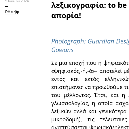
5 Ιουλίου 2024
λεξικογραφία: to be 
DH t(r)ip
απορία!
Photograph: Guardian Desi
Gowans
Σε μια εποχή που η ψηφιακότη
«ψηφιακός,-ή,-ό»– αποτελεί μ
εντός και εκτός ελληνικ
επιστήμονες να προωθούμε τις
του μέλλοντος. Έτσι, και η
γλωσσολογίας, η οποία ασχο
λεξικών αλλά και γενικότερα
μικροδομή), τις τελευταίε
αναπτύσσεται ψηφιακά/ηλεκτ