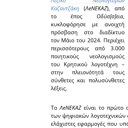
Λεξικό Νεολογισμών
Καζαντζάκη
(
Λ
eΝΕΚΑΖ
), από
το έπος
Οδύσ[σ]εια
,
κυκλοφόρησε με ανοιχτή
πρόσβαση στο διαδίκτυο
τον Μάιο του 2024. Περιέχει
περισσότερους από 3.000
ποιητικούς νεολογισμούς
του Κρητικού λογοτέχνη –
στην πλειονότητά τους
σύνθετες και πολυσύνθετες
λέξεις.
Το
Λ
e
ΝΕΚΑΖ
είναι το πρώτο 
των ψηφιακών λογοτεχνικών 
ελάχιστες εφαρμογές που υπ