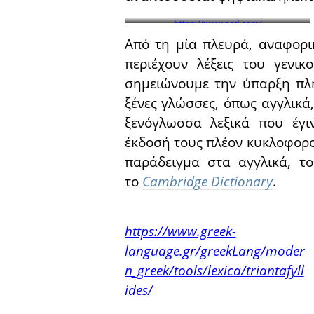
https://www.oed.com/
Από τη μία πλευρά, αναφορικ
περιέχουν λέξεις του γενικ
σημειώνουμε την ύπαρξη πλ
ξένες γλώσσες, όπως αγγλικά,
ξενόγλωσσα λεξικά που έγ
έκδοσή τους πλέον κυκλοφορο
παράδειγμα στα αγγλικά, τ
το
Cambridge Dictionary
.
https://www.greek-
language.gr/greekLang/moder
n_greek/tools/lexica/triantafyll
ides/