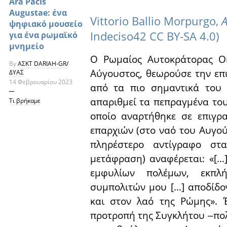
Ara Pacis
Augustae: ένα
Vittorio Ballio Morpurgo,
A
ψηφιακό μουσείο
Indeciso42 CC BY-SA 4.0)
για ένα ρωμαϊκό
μνημείο
Ο Ρωμαίος Αυτοκράτορας Οκ
By
ΑΣΚΤ DARIAH-GR/
Αύγουστος, θεωρούσε την επ
ΔΥΑΣ
14 Φεβρουαρίου 2023
από τα πιο σημαντικά του 
απαριθμεί τα πεπραγμένα του
Τι βρήκαμε
οποίο αναρτήθηκε σε επιγρα
επαρχιών (στο ναό του Αυγο
πληρέστερο αντίγραφο στα
μετάφραση) αναφέρεται: «[
εμφυλίων πολέμων, εκπλ
συμπολιτών μου […] αποδίδο
και στον λαό της Ρώμης». Έ
προτροπή της Συγκλήτου ‒πο