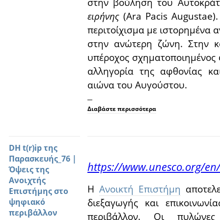
στην βούληση του Αυτοκρά
ειρήνης
(Ara Pacis Augustae)
περιτοίχισμα με ιστορημένα α
στην ανώτερη ζώνη. Στην κ
υπέροχος σχηματοποιημένος φ
αλληγορία της αφθονίας κα
αιώνα του Αυγούστου.
Διαβάστε περισσότερα
DH t(r)ip της
Παρασκευής_76 |
https://www.unesco.org/en
Όψεις της
Ανοιχτής
Η
Ανοικτή Επιστήμη
αποτελε
Επιστήμης στο
διεξαγωγής και επικοινωνί
ψηφιακό
περιβάλλον
περιβάλλον. Οι πυλώνες