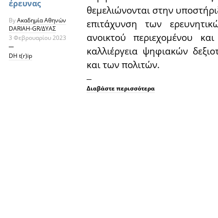
έρευνας
θεμελιώνονται στην υποστήρι
By
Ακαδημία Αθηνών
επιτάχυνση των ερευνητικ
DARIAH-GR/ΔΥΑΣ
ανοικτού περιεχομένου κα
3 Φεβρουαρίου 2023
καλλιέργεια ψηφιακών δεξι
DH t(r)ip
και των πολιτών.
Διαβάστε περισσότερα