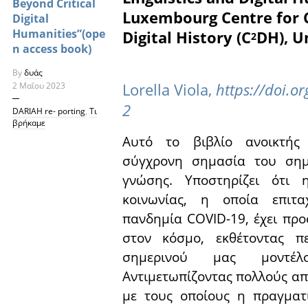
Beyond Critical
Luxembourg Centre for
Digital
Humanities”(ope
Digital History (C
DH), U
2
n access book)
By
δυάς
Lorella Viola,
https://doi.o
2 Μαΐου 2023
2
DARIAH re- porting
,
Τι
βρήκαμε
Αυτό το βιβλίο ανοικτής
σύγχρονη σημασία του σημ
γνώσης. Υποστηρίζει ότι
κοινωνίας, η οποία επιτ
πανδημία COVID-19, έχει πρ
στον κόσμο, εκθέτοντας π
σημερινού μας μοντέλ
Αντιμετωπίζοντας πολλούς απ
με τους οποίους η πραγματι