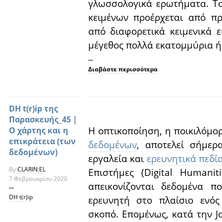
γλωσσολογικά ερωτήματα. Τ
κειμένων προέρχεται από πρ
από διαφορετικά κειμενικά ε
μέγεθος πολλά εκατομμύρια ή 
Διαβάστε περισσότερα
DH t(r)ip της
Παρασκευής_45 |
Η οπτικοποίηση, η ποικιλόμ
Ο χάρτης και η
επικράτεια (των
δεδομένων
, αποτελεί σήμερ
δεδομένων)
εργαλεία και
ερευνητικά πεδί
By
CLARIN:EL
Επιστήμες (Digital Humanit
7 Φεβρουαρίου 2020
απεικονίζονται δεδομένα π
DH t(r)ip
ερευνητή στο πλαίσιο ενός
σκοπό. Επομένως, κατά την J