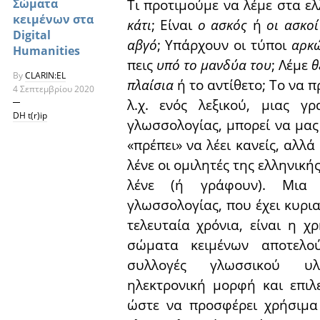
Τι προτιμούμε να λέμε στα ε
Σώματα
κειμένων στα
κάτι
; Είναι
ο ασκός
ή
οι ασκοί
Digital
αβγό
; Υπάρχουν οι τύποι
αρκ
Humanities
πεις
υπό το μανδύα του
; Λέμε
θ
By
CLARIN:EL
πλαίσια
ή το αντίθετο; Το να 
4 Σεπτεμβρίου 2020
λ.χ. ενός λεξικού, μιας γ
DH t(r)ip
γλωσσολογίας, μπορεί να μας
«πρέπει» να λέει κανείς, αλλ
λένε οι ομιλητές της ελληνικής
λένε (ή γράφουν). Μια 
γλωσσολογίας, που έχει κυρια
τελευταία χρόνια, είναι η 
σώματα κειμένων αποτελο
συλλογές γλωσσικού υλ
ηλεκτρονική μορφή και επιλ
ώστε να προσφέρει χρήσιμα