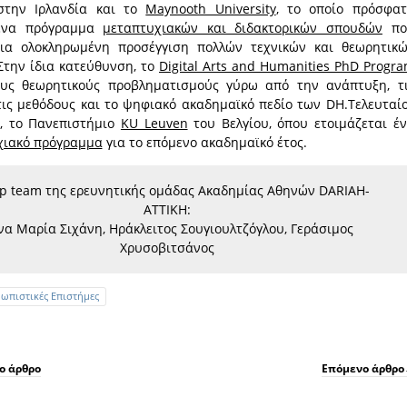
στην Ιρλανδία και το
Maynooth University
, το οποίο πρόσφα
 ένα πρόγραμμα
μεταπτυχιακών και διδακτορικών σπουδών
πο
ια ολοκληρωμένη προσέγγιση πολλών τεχνικών και θεωρητικ
Στην ίδια κατεύθυνση, το
Digital Arts and Humanities PhD Progr
ους θεωρητικούς προβληματισμούς γύρω από την ανάπτυξη, τ
τις μεθόδους και το ψηφιακό ακαδημαϊκό πεδίο των DH.Τελευταί
, το Πανεπιστήμιο
KU Leuven
του Βελγίου, όπου ετοιμάζεται έ
χιακό πρόγραμμα
για το επόμενο ακαδημαϊκό έτος.
)ip team της ερευνητικής ομάδας Ακαδημίας Αθηνών DARIAH-
ΑΤΤΙΚΗ:
να Μαρία Σιχάνη, Ηράκλειτος Σουγιουλτζόγλου, Γεράσιμος
Χρυσοβιτσάνος
ωπιστικές Επιστήμες
ο άρθρο
Επόμενο άρθρο