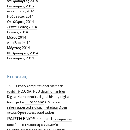
Φεβρουάριος 2015
Ιανουάριος 2015
Δεκέμβριος 2014
Νοέμβριος 2014
Οκτώβριος 2014
Σεπτέμβριος 2014
Ιούνιος 2014
Μάιος 2014
Απρίλιος 2014
Μάρτιος 2014
Φεβρουάριος 2014
Ιανουάριος 2014
Ετικέτες
1821
Bursary
computational methods
DARIAH-EU
covid-19
data humanities
Digital Hermeneutics
digital history
digital
Europeana
turn
Epidoc
GIS
Heurist
information technology
metadata
Open
Access
Open access publication
PARTHENOS project
Γεωγραφικά
συστήματα
Γλωσσική τεχνολογία
Γλωσσολογία
Διαλεκτολογία
Εικονική