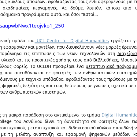
νους κύκλους σπουδών, εφοδιάζοντας τους ενδιαφερόμενους με τ
ς ακαδημαϊκές περγαμηνές. Ας δούμε, λοιπόν, κάποια από 
καδημαϊκά προγράμματα αυτά, και όσοι πιστοί…
ονική ομάδα του
UCL Centre for Digital Humanities
εργάζεται γ
η εφαρμογών και μοντέλων που διευκολύνουν νέες μορφές έρευνα
παράλληλα τις επιπτώσεις των νέων τεχνολογιών στη
διαχείρι
 υλικού
και τις προοπτικές χρήσης τους από Βιβλιοθήκες, Μουσεί
άλλους φορείς. Το UCLDH προσφέρει ένα
μεταπτυχιακό πρόγραμ
ια
που απευθύνονται σε φοιτητές των ανθρωπιστικών επιστημ
ρόμενους με τεχνικό υπόβαθρο, εφοδιάζοντας τους πρώτους με τ
ψηφιακές δεξιότητες και τους δεύτερους με γνώσεις σχετικά με 
 των ανθρωπιστικών επιστημών.
ς τη μακρά παράδοση στο αντικείμενο, το τμήμα
Digital Humaniti
College του Λονδίνου δίνει τη δυνατότητα σε φοιτητές όλων τ
ροπτυχιακού
,
μεταπτυχιακού
και
διδακτορικού
κύκλου σπουδών) 
 με τη μελέτη, ανάπτυξη και εφαρμογή ψηφιακών μεθόδων κ