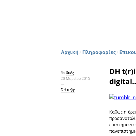
Αρχική
Πληροφορίες
Επικο
DH t(r)
By
δυάς
20 Μαρτίου 2015
digita
DH t(r)ip
Καθώς η έρε
προσανατο
επιστημονι
πανεπιστημ