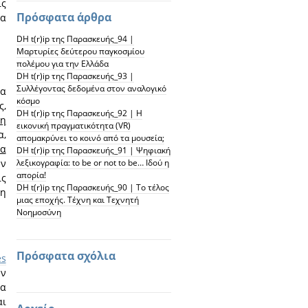
ις
Πρόσφατα άρθρα
τα
DH t(r)ip της Παρασκευής_94 |
Μαρτυρίες δεύτερου παγκοσμίου
πολέμου για την Ελλάδα
DH t(r)ip της Παρασκευής_93 |
Συλλέγοντας δεδομένα στον αναλογικό
ια
κόσμο
ς,
DH t(r)ip της Παρασκευής_92 | Η
ση
εικονική πραγματικότητα (VR)
α,
απομακρύνει το κοινό από τα μουσεία;
μα
DH t(r)ip της Παρασκευής_91 | Ψηφιακή
λεξικογραφία: to be or not to be… Ιδού η
ών
απορία!
ις
DH t(r)ip της Παρασκευής_90 | To τέλος
τη
μιας εποχής. Τέχνη και Τεχνητή
Νοημοσύνη
Πρόσφατα σχόλια
es
ων
να
αι