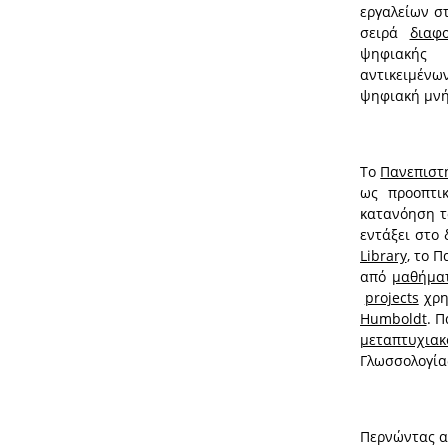
εργαλείων σ
σειρά
διαφ
ψηφιακής 
αντικειμένω
ψηφιακή μνήμ
Το
Πανεπιστή
ως προοπτι
κατανόηση τ
εντάξει στο
Library
, το Π
από
μαθήμα
projects
χρη
Humboldt
. 
μεταπτυχια
Γλωσσολογία
Περνώντας α