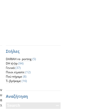
Στήλες
DARIAH re- porting
(5)
DH t(r)ip
(94)
Γενικά
(37)
Ποιοι είμαστε
(12)
Πού πήγαμε
(8)
Τι βρήκαμε
(16)
ών
υ
Αναζήτηση
τα
ι