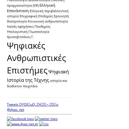
Ελληνική
πραγματικότητα (VR)
Επανάσταση
Ελληνική περιβαλλοντική
ιστορία
Επιγραφική
Επιδημίες
Ερευνητές
Θεατρολογία
Κοινωνική ανθρωπολογία
Λαϊκές αφηγήσεις
Πανδημίες
Υπολογιστική Γλωσσολογία
Χρυσοβιτσάνος Γ.
Ψηφιακές
Ανθρωπιστικές
Επιστήμες
Ψηφιακή
Ιστορία της Τέχνης
ιστορία και
διαδίκτυο
παιχνίδια
Tweets ΟƒΟ‡ΞµΟ„ΞΉΞΊΞ¬ ΞΌΞµ
@dyas_net