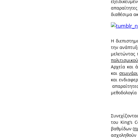
εξειδικευμέ
απαραίτητε
διαθέσιμα α
Η διεπιστημ
την ανάπτυξ
μελετώντας 
πολιτισμικού
Αρχεία και 
και
σεμινάρ
και ενδιαφε
απαραίτητες 
μεθοδολογία
Συνεχίζοντα
του King’s 
βαθμίδων (
π
ασχοληθούν