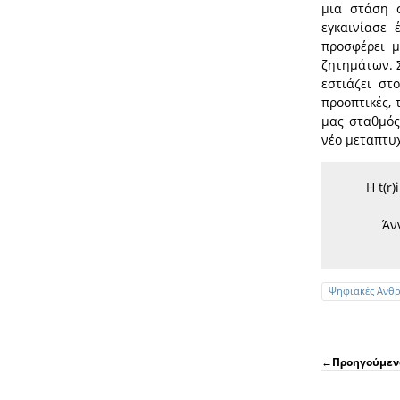
μια στάση 
εγκαινίασε
προσφέρει μ
ζητημάτων. 
εστιάζει στ
προοπτικές, 
μας σταθμός
νέο μεταπτυ
H t(r
Άν
Ψηφιακές Ανθρ
←
Προηγούμεν