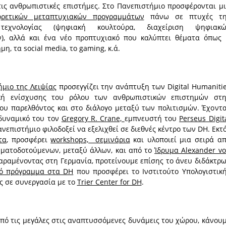
τις ανθρωπιστικές επιστήμες. Στο Πανεπιστήμιο προσφέρονται μ
ορετικών μεταπτυχιακών προγραμμάτων
πάνω σε πτυχές τη
τεχνολογίας (ψηφιακή κουλτούρα, διαχείριση ψηφιακώ
ν), αλλά και ένα νέο προπτυχιακό που καλύπτει θέματα όπως
η, τα social media, το gaming, κ.ά.
μιο της Λειψίας
προσεγγίζει την ανάπτυξη των Digital Humaniti
κή ενίσχυσης του ρόλου των ανθρωπιστικών επιστημών στ
ου παρελθόντος και στο διάλογο μεταξύ των πολιτισμών. Έχοντ
 δυναμικό του τον
Gregory R. Crane,
εμπνευστή του
Perseus Digit
ανεπιστήμιο φιλοδοξεί να εξελιχθεί σε διεθνές κέντρο των DH. Εκτ
τα
, προσφέρει
workshops, σεμινάρια
και υλοποιεί μια σειρά α
ματοδοτούμενων, μεταξύ άλλων, και από το
Ίδρυμα Alexander v
Παραμένοντας στη Γερμανία, προτείνουμε επίσης το άνευ διδάκτρ
κό πρόγραμμα στα DH
που προσφέρει το Ινστιτούτο Υπολογιστικ
ς σε συνεργασία με το
Trier Center for DH
.
πό τις μεγάλες στις αναπτυσσόμενες δυνάμεις του χώρου, κάνου