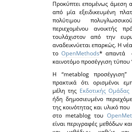
Προκύπτει επομένως άμεση α
από μία εξειδικευμένη πλα
πολύτιμου πολυγλωσσικο
περιεχομένου ανοικτής πρ
τουλάχιστον από την ευρ
αναδεικνύεται επαρκώς. Η νέ
το
OpenMethods
* απαντά σ
καινοτόμο προσέγγιση τύπου 
Η “metablog προσέγγιση
πρακτικά ότι ορισμένοι εμπ
μέλη της
Εκδοτικής Ομάδας
ήδη δημοσιευμένο περιεχόμε
της κοινότητας και υλικό που 
στο metablog του
OpenMet
είναι περιγραφές μεθόδων και