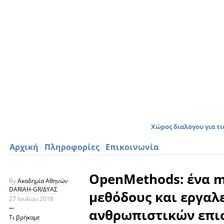
Χώρος διαλόγου για τ
Αρχική
Πληροφορίες
Επικοινωνία
OpenMethods: ένα m
By
Ακαδημία Αθηνών
DARIAH-GR/ΔΥΑΣ
μεθόδους και εργαλ
27 Ιουλίου 2018
ανθρωπιστικών επι
Τι βρήκαμε