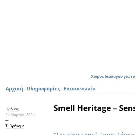
Χώρος διαλόγου για τ
Αρχική
Πληροφορίες
Επικοινωνία
Smell Heritage – Sen
By
δυάς
24 Μαρτίου 2024
Τι βρήκαμε
“Les cinq sens”, Louis-Léopo